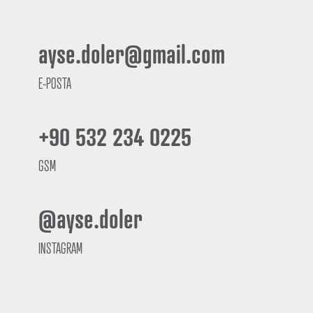
ayse.doler@gmail.com
E-POSTA
+90 532 234 0225
GSM
@ayse.doler
INSTAGRAM