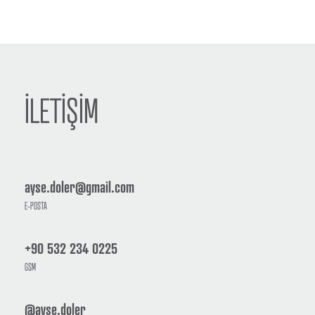
İLETİŞİM
ayse.doler@gmail.com
E-POSTA
+90 532 234 0225
GSM
@ayse.doler