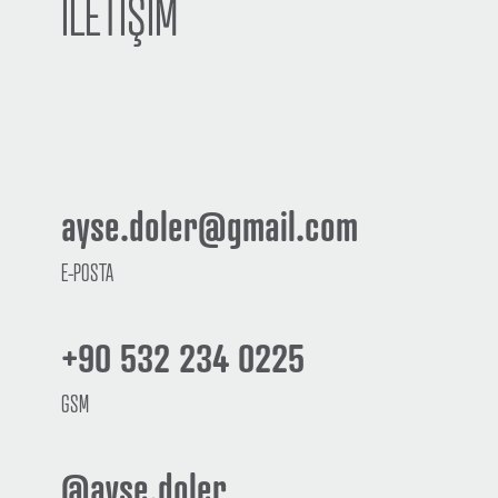
İLETİŞİM
ayse.doler@gmail.com
E-POSTA
+90 532 234 0225
GSM
@ayse.doler