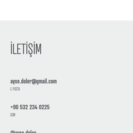
İLETİŞİM
ayse.doler@gmail.com
E-POSTA
+90 532 234 0225
GSM
@ayse.doler